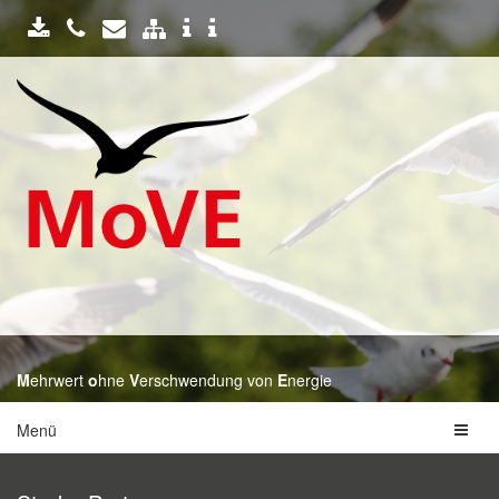
M
ehrwert
o
hne
V
erschwendung von
E
nergie
Menü